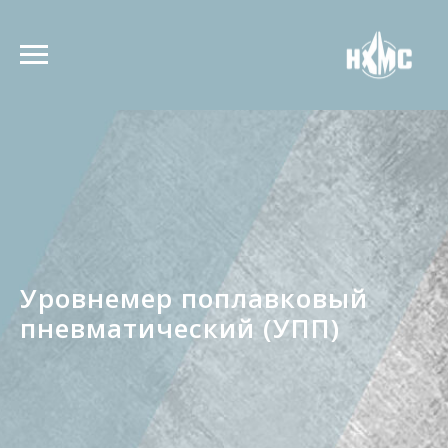
Уровнемер поплавковый
пневматический (УПП)