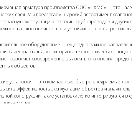
лирующая арматура производства ООО «НХМС» — это наде
еских сред. Мы предлагаем широкий ассортимент клапанов,
зопасную эксплуатацию скважин, трубопроводов и других 
дежностью, долговечностью и устойчивостью к агрессивны
мерительное оборудование — еще одно важное направлени
оля качества сырья, мониторинга технологических проце
ие позволяет своевременно выявлять отклонения, предот
енных объектов.
кие установки — это компактные, быстро внедряемые ком
высить эффективность эксплуатации объектов и значительн
льной конструкции такие установки легко интегрируются в
производства.